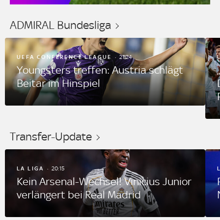
ADMIRAL Bundesliga
UEFA CONFERENCE LEAGUE
21:24
Youngsters treffen: Austria schlägt
Beitar im Hinspiel
Transfer-Update
LA LIGA
20:15
Kein Arsenal-Wechsel! Vinicius Junior
verlängert bei Real Madrid