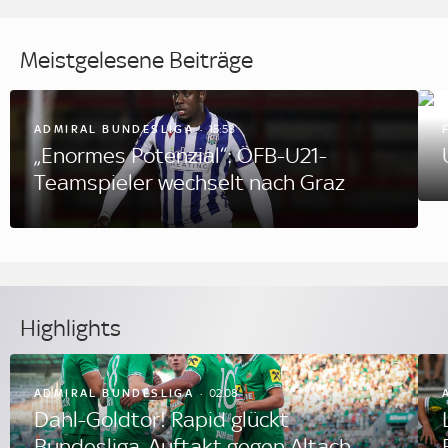
Meistgelesene Beiträge
ADMIRAL BUNDESLIGA
15:58
„Enormes Potenzial“: ÖFB-U21-
Teamspieler wechselt nach Graz
Highlights
ADMIRAL BUNDESLIGA
02.08.
Dahl-Goldtor! Rapid glückt
Bundesliga-Auftakt gegen Altach