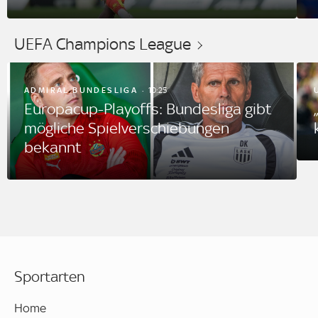
UEFA Champions League
ADMIRAL BUNDESLIGA
10:25
Europacup-Playoffs: Bundesliga gibt
mögliche Spielverschiebungen
bekannt
Sportarten
Home