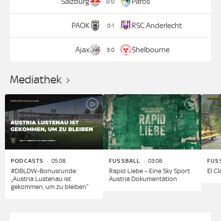
Salzburg
Pafos
0
:
0
PAOK
RSC Anderlecht
0
:
1
Ajax
Shelbourne
3
:
0
Mediathek
PODCASTS
05.08.
FUSSBALL
03.08.
FUS
#DBLDW-Bonusrunde:
Rapid Liebe – Eine Sky Sport
El C
„Austria Lustenau ist
Austria Dokumentation
gekommen, um zu bleiben“