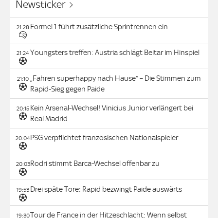
Newsticker
Formel 1 führt zusätzliche Sprintrennen ein
21:28
Youngsters treffen: Austria schlägt Beitar im Hinspiel
21:24
„Fahren superhappy nach Hause“ – Die Stimmen zum
21:10
Rapid-Sieg gegen Paide
Kein Arsenal-Wechsel! Vinicius Junior verlängert bei
20:15
Real Madrid
PSG verpflichtet französischen Nationalspieler
20:04
Rodri stimmt Barca-Wechsel offenbar zu
20:03
Drei späte Tore: Rapid bezwingt Paide auswärts
19:53
Tour de France in der Hitzeschlacht: Wenn selbst
19:30